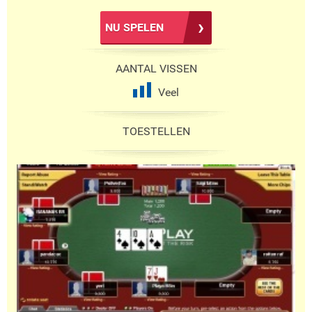
NU SPELEN
AANTAL VISSEN
Veel
TOESTELLEN