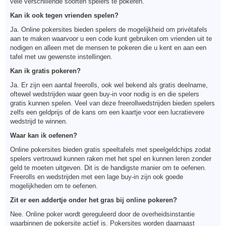
vele verschillende soorten spelers te pokeren.
Kan ik ook tegen vrienden spelen?
Ja. Online pokersites bieden spelers de mogelijkheid om privétafels
aan te maken waarvoor u een code kunt gebruiken om vrienden uit te
nodigen en alleen met de mensen te pokeren die u kent en aan een
tafel met uw gewenste instellingen.
Kan ik gratis pokeren?
Ja. Er zijn een aantal freerolls, ook wel bekend als gratis deelname,
oftewel wedstrijden waar geen buy-in voor nodig is en die spelers
gratis kunnen spelen. Veel van deze freerollwedstrijden bieden spelers
zelfs een geldprijs of de kans om een kaartje voor een lucratievere
wedstrijd te winnen.
Waar kan ik oefenen?
Online pokersites bieden gratis speeltafels met speelgeldchips zodat
spelers vertrouwd kunnen raken met het spel en kunnen leren zonder
geld te moeten uitgeven. Dit is de handigste manier om te oefenen.
Freerolls en wedstrijden met een lage buy-in zijn ook goede
mogelijkheden om te oefenen.
Zit er een addertje onder het gras bij online pokeren?
Nee. Online poker wordt gereguleerd door de overheidsinstantie
waarbinnen de pokersite actief is. Pokersites worden daarnaast