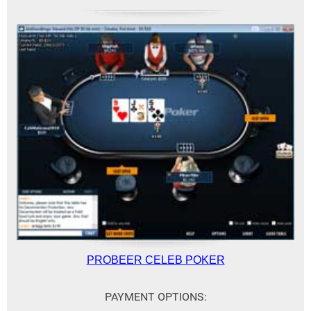
PROBEER CELEB POKER
PAYMENT OPTIONS: