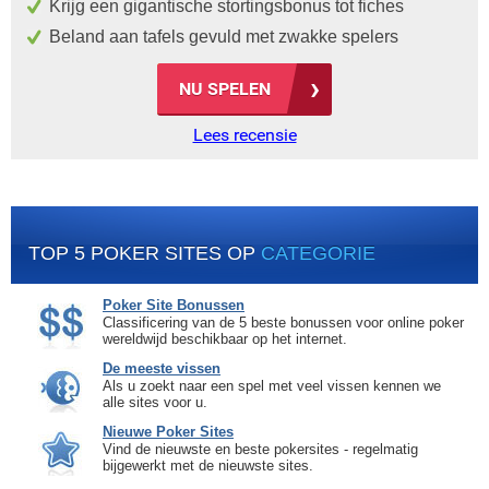
Krijg een gigantische stortingsbonus tot fiches
Beland aan tafels gevuld met zwakke spelers
NU SPELEN
Lees recensie
TOP 5 POKER SITES OP
CATEGORIE
Poker Site Bonussen
Classificering van de 5 beste bonussen voor online poker
wereldwijd beschikbaar op het internet.
De meeste vissen
Als u zoekt naar een spel met veel vissen kennen we
alle sites voor u.
Nieuwe Poker Sites
Vind de nieuwste en beste pokersites - regelmatig
bijgewerkt met de nieuwste sites.