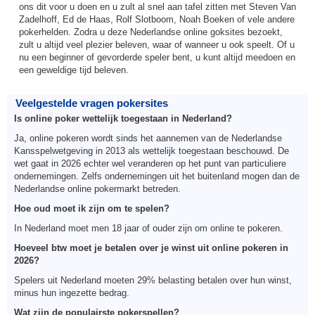
ons dit voor u doen en u zult al snel aan tafel zitten met Steven Van
Zadelhoff, Ed de Haas, Rolf Slotboom, Noah Boeken of vele andere
pokerhelden. Zodra u deze Nederlandse online goksites bezoekt,
zult u altijd veel plezier beleven, waar of wanneer u ook speelt. Of u
nu een beginner of gevorderde speler bent, u kunt altijd meedoen en
een geweldige tijd beleven.
Veelgestelde vragen pokersites
Is online poker wettelijk toegestaan in Nederland?
Ja, online pokeren wordt sinds het aannemen van de Nederlandse
Kansspelwetgeving in 2013 als wettelijk toegestaan beschouwd. De
wet gaat in 2026 echter wel veranderen op het punt van particuliere
ondernemingen. Zelfs ondernemingen uit het buitenland mogen dan de
Nederlandse online pokermarkt betreden.
Hoe oud moet ik zijn om te spelen?
In Nederland moet men 18 jaar of ouder zijn om online te pokeren.
Hoeveel btw moet je betalen over je winst uit online pokeren in
2026?
Spelers uit Nederland moeten 29% belasting betalen over hun winst,
minus hun ingezette bedrag.
Wat zijn de populairste pokerspellen?