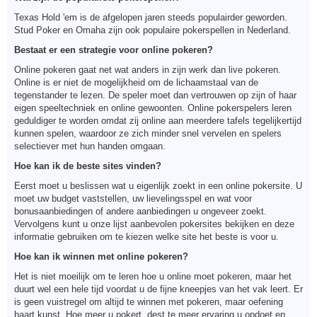
Texas Hold 'em is de afgelopen jaren steeds populairder geworden.
Stud Poker en Omaha zijn ook populaire pokerspellen in Nederland.
Bestaat er een strategie voor online pokeren?
Online pokeren gaat net wat anders in zijn werk dan live pokeren.
Online is er niet de mogelijkheid om de lichaamstaal van de
tegenstander te lezen. De speler moet dan vertrouwen op zijn of haar
eigen speeltechniek en online gewoonten. Online pokerspelers leren
geduldiger te worden omdat zij online aan meerdere tafels tegelijkertijd
kunnen spelen, waardoor ze zich minder snel vervelen en spelers
selectiever met hun handen omgaan.
Hoe kan ik de beste sites vinden?
Eerst moet u beslissen wat u eigenlijk zoekt in een online pokersite. U
moet uw budget vaststellen, uw lievelingsspel en wat voor
bonusaanbiedingen of andere aanbiedingen u ongeveer zoekt.
Vervolgens kunt u onze lijst aanbevolen pokersites bekijken en deze
informatie gebruiken om te kiezen welke site het beste is voor u.
Hoe kan ik winnen met online pokeren?
Het is niet moeilijk om te leren hoe u online moet pokeren, maar het
duurt wel een hele tijd voordat u de fijne kneepjes van het vak leert. Er
is geen vuistregel om altijd te winnen met pokeren, maar oefening
baart kunst. Hoe meer u pokert, dest te meer ervaring u opdoet en