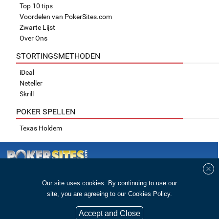
Top 10 tips
Voordelen van PokerSites.com
Zwarte Lijst
Over Ons
STORTINGSMETHODEN
iDeal
Neteller
Skrill
POKER SPELLEN
Texas Holdem
© 2001-2026
Our site uses cookies. By continuing to use our
PokerSites.com
site, you are agreeing to our Cookies Policy.
Nederlands
Sitemap
Accept and Close