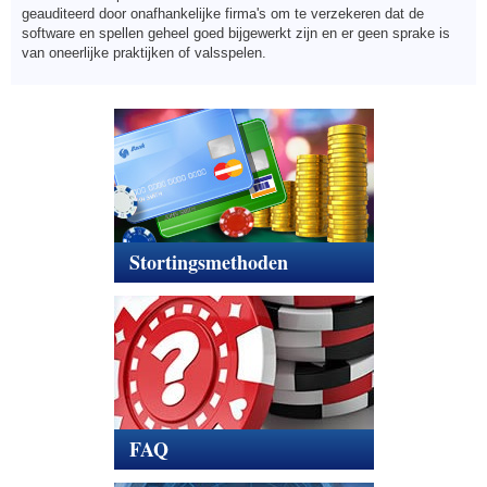
geauditeerd door onafhankelijke firma's om te verzekeren dat de
software en spellen geheel goed bijgewerkt zijn en er geen sprake is
van oneerlijke praktijken of valsspelen.
Stortingsmethoden
FAQ