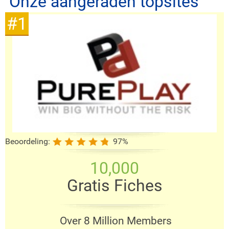
Onze aangeraden topsites
#1
Beoordeling:
97%
10,000
Gratis Fiches
Over 8 Million Members