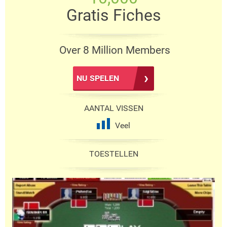
Gratis Fiches
Over 8 Million Members
NU SPELEN
AANTAL VISSEN
Veel
TOESTELLEN