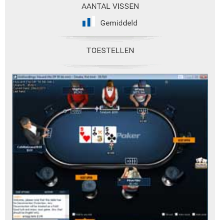
AANTAL VISSEN
Gemiddeld
TOESTELLEN