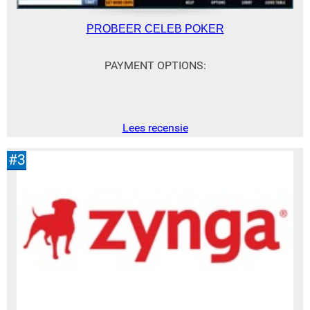
PROBEER CELEB POKER
PAYMENT OPTIONS:
Lees recensie
#3