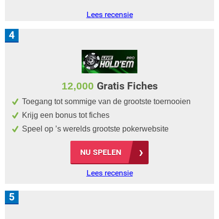
Lees recensie
4
12,000
Gratis Fiches
Toegang tot sommige van de grootste toernooien
Krijg een bonus tot fiches
Speel op ’s werelds grootste pokerwebsite
NU SPELEN
Lees recensie
5