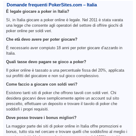
Domande frequenti PokerSites.com – Italia
È legale giocare a poker in Italia?
Sì, in Italia giocare a poker online è legale. Nel 2011 è stata varata
una legge che consente agli operatori del settore di offrire giochi di
poker online per soldi veri.
Che età devo avere per poter giocare?
È necessario aver compiuto 18 anni per poter giocare d’azzardo in
Italia.
Quali tasse devo pagare se gioco a poker?
Il poker online è tassato a una percentuale fissa del 20%, applicata
sui profitti del giocatore e non sul gioco complessivo.
Come faccio a giocare con soldi veri?
Esistono tanti siti di poker che offrono tavoli con soldi veri. Chi
desidera giocarvi deve semplicemente aprire un account sul sito
prescelto, effettuare un deposito e trovare il tavolo di poker che
soddisfi i propri requisiti.
Dove posso trovare i bonus migliori?
La maggior parte dei siti di poker online in Italia offre promozioni e
bonus, tutto sta nel cercare e trovare quelli che soddisfino al meglio i