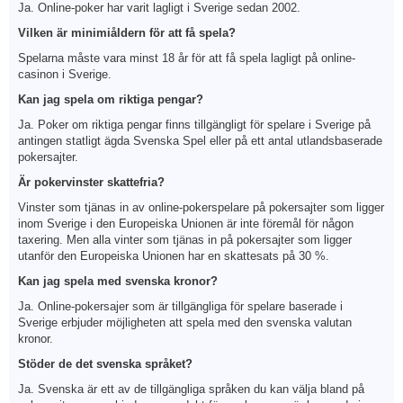
Ja. Online-poker har varit lagligt i Sverige sedan 2002.
Vilken är minimiåldern för att få spela?
Spelarna måste vara minst 18 år för att få spela lagligt på online-
casinon i Sverige.
Kan jag spela om riktiga pengar?
Ja. Poker om riktiga pengar finns tillgängligt för spelare i Sverige på
antingen statligt ägda Svenska Spel eller på ett antal utlandsbaserade
pokersajter.
Är pokervinster skattefria?
Vinster som tjänas in av online-pokerspelare på pokersajter som ligger
inom Sverige i den Europeiska Unionen är inte föremål för någon
taxering. Men alla vinter som tjänas in på pokersajter som ligger
utanför den Europeiska Unionen har en skattesats på 30 %.
Kan jag spela med svenska kronor?
Ja. Online-pokersajer som är tillgängliga för spelare baserade i
Sverige erbjuder möjligheten att spela med den svenska valutan
kronor.
Stöder de det svenska språket?
Ja. Svenska är ett av de tillgängliga språken du kan välja bland på