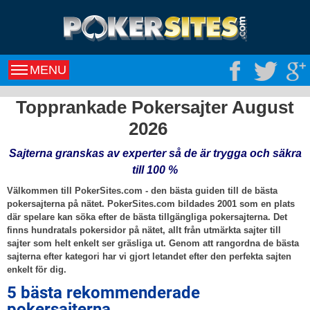
Topprankade Pokersajter August
2026
Sajterna granskas av experter så de är trygga och säkra
till 100 %
Välkommen till PokerSites.com - den bästa guiden till de bästa
pokersajterna på nätet. PokerSites.com bildades 2001 som en plats
där spelare kan söka efter de bästa tillgängliga pokersajterna. Det
finns hundratals pokersidor på nätet, allt från utmärkta sajter till
sajter som helt enkelt ser gräsliga ut. Genom att rangordna de bästa
sajterna efter kategori har vi gjort letandet efter den perfekta sajten
enkelt för dig.
5 bästa rekommenderade
pokersajterna