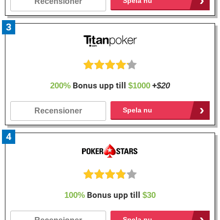
Spela nu
Recensioner
3
Bonus upp till
+
200%
$1000
$20
Spela nu
Recensioner
4
Bonus upp till
100%
$30
Spela nu