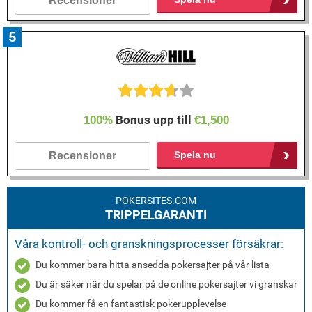
Recensioner
5
Bonus upp till
100%
€1,500
Spela nu
Recensioner
POKERSITES.COM
TRIPPELGARANTI
Våra kontroll- och granskningsprocesser försäkrar:
Du kommer bara hitta ansedda pokersajter på vår lista
Du är säker när du spelar på de online pokersajter vi granskar
Du kommer få en fantastisk pokerupplevelse