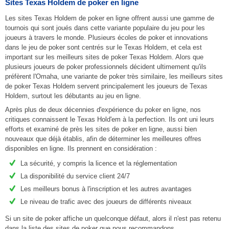
Sites Texas Holdem de poker en ligne
Les sites Texas Holdem de poker en ligne offrent aussi une gamme de
tournois qui sont joués dans cette variante populaire du jeu pour les
joueurs à travers le monde. Plusieurs écoles de poker et innovations
dans le jeu de poker sont centrés sur le Texas Holdem, et cela est
important sur les meilleurs sites de poker Texas Holdem. Alors que
plusieurs joueurs de poker professionnels décident ultimement qu'ils
préfèrent l'Omaha, une variante de poker très similaire, les meilleurs sites
de poker Texas Holdem servent principalement les joueurs de Texas
Holdem, surtout les débutants au jeu en ligne.
Après plus de deux décennies d'expérience du poker en ligne, nos
critiques connaissent le Texas Hold'em à la perfection. Ils ont uni leurs
efforts et examiné de près les sites de poker en ligne, aussi bien
nouveaux que déjà établis, afin de déterminer les meilleures offres
disponibles en ligne. Ils prennent en considération :
La sécurité, y compris la licence et la réglementation
La disponibilité du service client 24/7
Les meilleurs bonus à l'inscription et les autres avantages
Le niveau de trafic avec des joueurs de différents niveaux
Si un site de poker affiche un quelconque défaut, alors il n'est pas retenu
dans la liste des sites de poker que nous recommandons.