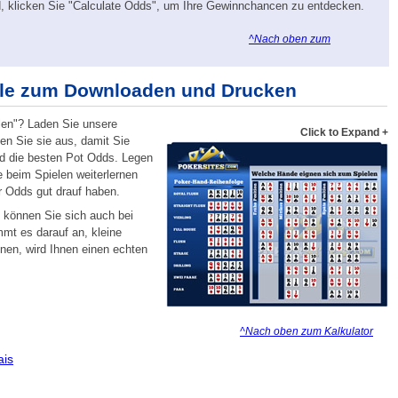
, klicken Sie "Calculate Odds", um Ihre Gewinnchancen zu entdecken.
^Nach oben zum
le zum Downloaden und Drucken
elen"? Laden Sie unsere
Click to Expand +
en Sie sie aus, damit Sie
d die besten Pot Odds. Legen
e beim Spielen weiterlernen
 Odds gut drauf haben.
 können Sie sich auch bei
mmt es darauf an, kleine
nen, wird Ihnen einen echten
^Nach oben zum Kalkulator
ais