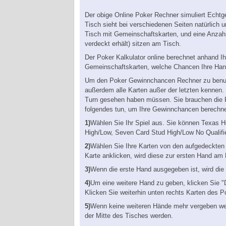
Der obige Online Poker Rechner simuliert Echtge
Tisch sieht bei verschiedenen Seiten natürlich 
Tisch mit Gemeinschaftskarten, und eine Anzahl 
verdeckt erhält) sitzen am Tisch.
Der Poker Kalkulator online berechnet anhand Ih
Gemeinschaftskarten, welche Chancen Ihre Hand 
Um den Poker Gewinnchancen Rechner zu benutz
außerdem alle Karten außer der letzten kennen.
Turn gesehen haben müssen. Sie brauchen die 
folgendes tun, um Ihre Gewinnchancen berechn
1)
Wählen Sie Ihr Spiel aus. Sie können Texas
High/Low, Seven Card Stud High/Low No Qualifie
2)
Wählen Sie Ihre Karten von den aufgedeckten 
Karte anklicken, wird diese zur ersten Hand am
3)
Wenn die erste Hand ausgegeben ist, wird die
4)
Um eine weitere Hand zu geben, klicken Sie "
Klicken Sie weiterhin unten rechts Karten des P
5)
Wenn keine weiteren Hände mehr vergeben werd
der Mitte des Tisches werden.