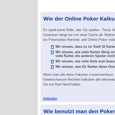
Wie der Online Poker Kalkul
Es spielt keine Rolle, was Sie spielen - Texas 
Gewinnen hängt nur von einer Sache ab: Mathemati
ein Pokerseiten Rechner, weil Online Poker viele
Wir wissen, dass es im Stoß 52 Karte
Wir wissen, wie viele Karten übrig s
viele Karten die anderen Spieler noch
Wir wissen, wie viele Outs man brau
Wir wissen, was für Karten diese Ou
Wenn man alle diese Faktoren zusammenfasst, is
Gewinnchancen Rechner kalkuliert alle bekannt
Sie mit Ihrer Hand haben.
Kalkulator
Wie benutzt man den Poker