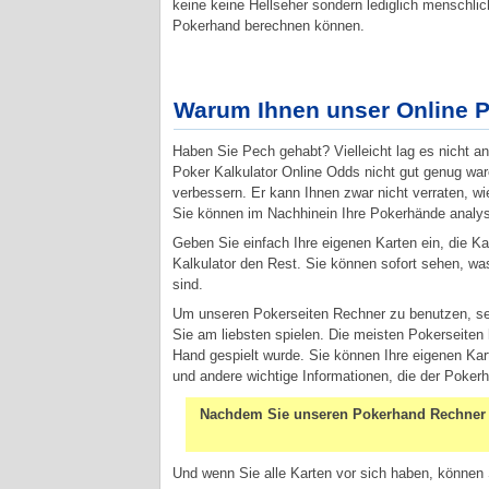
keine keine Hellseher sondern lediglich menschli
Pokerhand berechnen können.
Warum Ihnen unser Online P
Haben Sie Pech gehabt? Vielleicht lag es nicht a
Poker Kalkulator Online Odds nicht gut genug war
verbessern. Er kann Ihnen zwar nicht verraten, wi
Sie können im Nachhinein Ihre Pokerhände analysi
Geben Sie einfach Ihre eigenen Karten ein, die K
Kalkulator den Rest. Sie können sofort sehen, w
sind.
Um unseren Pokerseiten Rechner zu benutzen, sehe
Sie am liebsten spielen. Die meisten Pokerseiten 
Hand gespielt wurde. Sie können Ihre eigenen Kar
und andere wichtige Informationen, die der Poke
Nachdem Sie unseren Pokerhand Rechner be
Und wenn Sie alle Karten vor sich haben, können