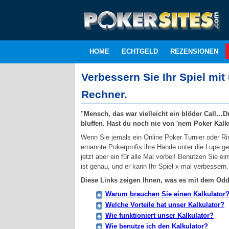
HOME
ECHTGELD
REZENSIONEN
Verbessern Sie Ihr Spiel mi
Rechner.
"Mensch, das war vielleicht ein blöder Call…D
bluffen. Hast du noch nie von 'nem Poker Kalk
Wenn Sie jemals ein Online Poker Turnier oder R
ernannte Pokerprofis ihre Hände unter die Lupe g
jetzt aber ein für alle Mal vorbei! Benutzen Sie e
ist genau, und er kann Ihr Spiel x-mal verbessern.
Diese Links zeigen Ihnen, was es mit dem Odd
Warum brauchen Sie einen Kalkulator
Welche Vorteile hat unser Kalkulator?
Wie funktioniert unser Kalkulator?
Wie benutze ich den Kalkulator?