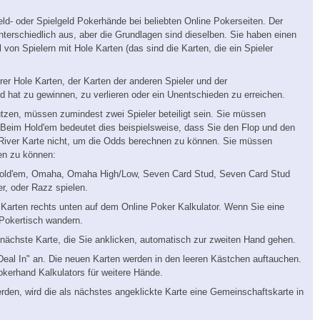
ld- oder Spielgeld Pokerhände bei beliebten Online Pokerseiten. Der
unterschiedlich aus, aber die Grundlagen sind dieselben. Sie haben einen
von Spielern mit Hole Karten (das sind die Karten, die ein Spieler
rer Hole Karten, der Karten der anderen Spieler und der
hat zu gewinnen, zu verlieren oder ein Unentschieden zu erreichen.
en, müssen zumindest zwei Spieler beteiligt sein. Sie müssen
 Beim Hold'em bedeutet dies beispielsweise, dass Sie den Flop und den
River Karte nicht, um die Odds berechnen zu können. Sie müssen
en zu können:
 Hold'em, Omaha, Omaha High/Low, Seven Card Stud, Seven Card Stud
r, oder Razz spielen.
Karten rechts unten auf dem Online Poker Kalkulator. Wenn Sie eine
 Pokertisch wandern.
 nächste Karte, die Sie anklicken, automatisch zur zweiten Hand gehen.
Deal In" an. Die neuen Karten werden in den leeren Kästchen auftauchen.
okerhand Kalkulators für weitere Hände.
en, wird die als nächstes angeklickte Karte eine Gemeinschaftskarte in